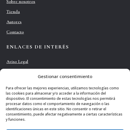
Sobre nosotros
Tienda
Autores
Contacto
ENLACES DE INTERÉS
Aviso Legal
Política de privacidad
Gestionar consentimiento
Política de Cookies
Para ofrecer las mejores experiencias, utilizamos tecnologías como
Términos y condiciones
las cookies para almacenar y/o acceder a la información del
dispositivo. El consentimiento de estas tecnologías nos permitirá
Área de prensa
procesar datos como el comportamiento de navegación o las
identificaciones únicas en este sitio. No consentir o retirar el
Envío de manuscritos
consentimiento, puede afectar negativamente a ciertas características
y funciones.